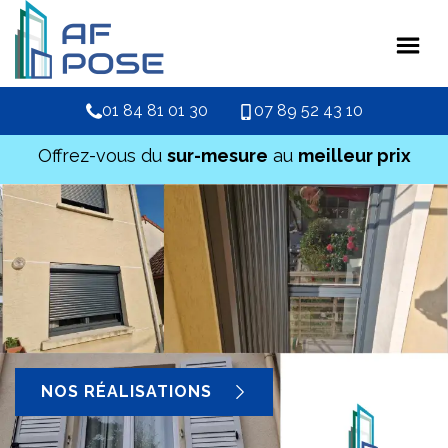
01 84 81 01 30
07 89 52 43 10
Offrez-vous du
sur-mesure
au
meilleur prix
NOS RÉALISATIONS