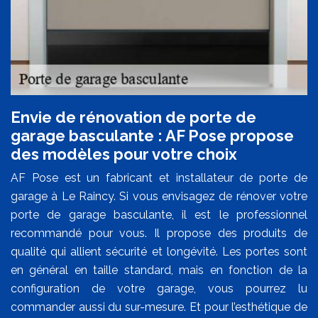
Envie de rénovation de porte de
garage basculante : AF Pose propose
des modèles pour votre choix
AF Pose est un fabricant et installateur de porte de
garage à Le Raincy. Si vous envisagez de rénover votre
porte de garage basculante, il est le professionnel
recommandé pour vous. Il propose des produits de
qualité qui allient sécurité et longévité. Les portes sont
en général en taille standard, mais en fonction de la
configuration de votre garage, vous pourrez lu
commander aussi du sur-mesure. Et pour l’esthétique de