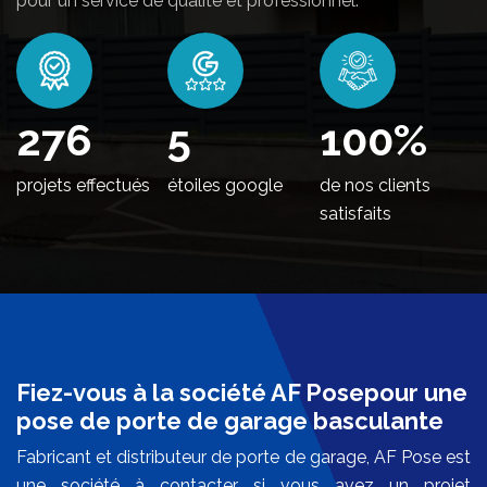
pour un service de qualité et professionnel.
334
5
100
%
projets effectués
étoiles google
de nos clients
satisfaits
Fiez-vous à la société AF Posepour une
pose de porte de garage basculante
Fabricant et distributeur de porte de garage, AF Pose est
une société à contacter si vous avez un projet