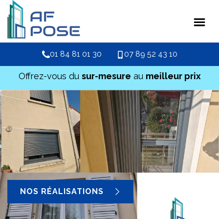
01 84 81 01 30
07 89 52 43 10
Offrez-vous du
sur-mesure
au
meilleur prix
NOS RÉALISATIONS