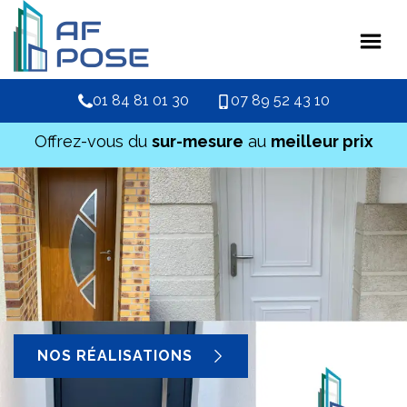
01 84 81 01 30
07 89 52 43 10
Offrez-vous du
sur-mesure
au
meilleur prix
NOS RÉALISATIONS