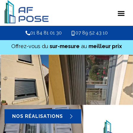
01 84 81 01 30
07 89 52 43 10
Offrez-vous du
sur-mesure
au
meilleur prix
NOS RÉALISATIONS