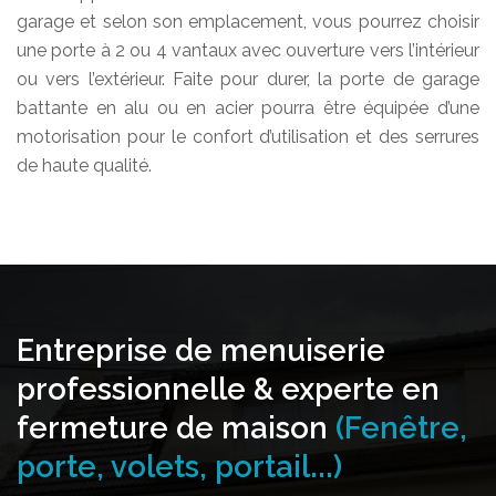
garage et selon son emplacement, vous pourrez choisir
une porte à 2 ou 4 vantaux avec ouverture vers l’intérieur
ou vers l’extérieur. Faite pour durer, la porte de garage
battante en alu ou en acier pourra être équipée d’une
motorisation pour le confort d’utilisation et des serrures
de haute qualité.
Entreprise de menuiserie
professionnelle & experte en
fermeture de maison
(Fenêtre,
porte, volets, portail...)