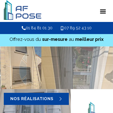
01 84 81 01 30
07 89 52 43 10
Offrez-vous du
sur-mesure
au
meilleur prix
NOS RÉALISATIONS