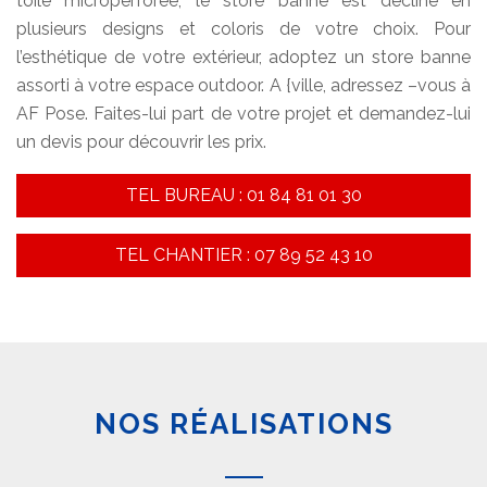
toile microperforée, le store banne est décliné en
plusieurs designs et coloris de votre choix. Pour
l’esthétique de votre extérieur, adoptez un store banne
assorti à votre espace outdoor. A {ville, adressez –vous à
AF Pose. Faites-lui part de votre projet et demandez-lui
un devis pour découvrir les prix.
TEL BUREAU : 01 84 81 01 30
TEL CHANTIER : 07 89 52 43 10
NOS RÉALISATIONS