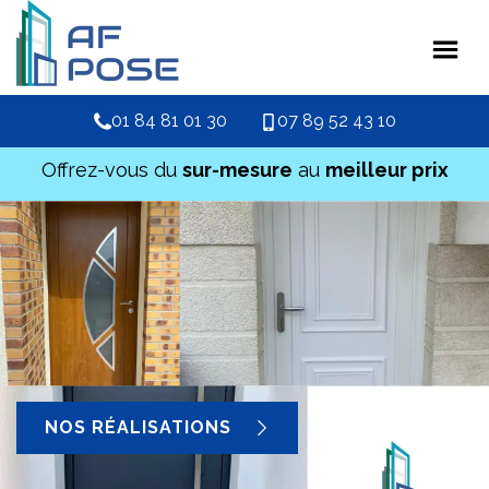
01 84 81 01 30
07 89 52 43 10
Offrez-vous du
sur-mesure
au
meilleur prix
NOS RÉALISATIONS