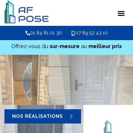
01 84 81 01 30
07 89 52 43 10
Offrez-vous du
sur-mesure
au
meilleur prix
NOS RÉALISATIONS