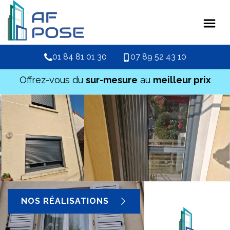
01 84 81 01 30
07 89 52 43 10
Offrez-vous du
sur-mesure
au
meilleur prix
NOS RÉALISATIONS