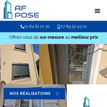
01 84 81 01 30
07 89 52 43 10
Offrez-vous du
sur-mesure
au
meilleur prix
NOS RÉALISATIONS