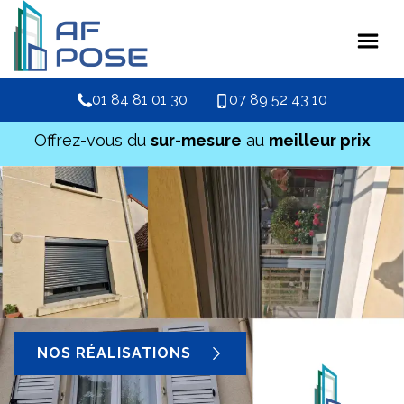
01 84 81 01 30
07 89 52 43 10
Offrez-vous du
sur-mesure
au
meilleur prix
NOS RÉALISATIONS