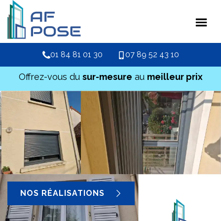
01 84 81 01 30
07 89 52 43 10
Offrez-vous du
sur-mesure
au
meilleur prix
NOS RÉALISATIONS