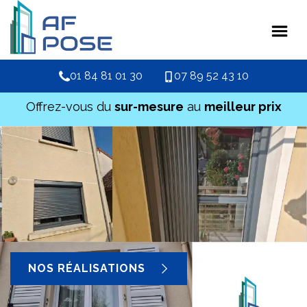
01 84 81 01 30
07 89 52 43 10
Offrez-vous du
sur-mesure
au
meilleur prix
NOS RÉALISATIONS