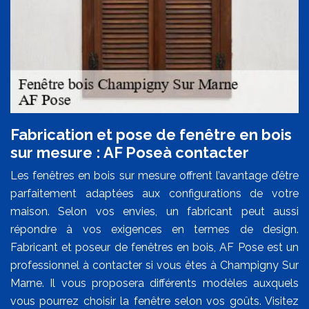
Fabrication et pose de fenêtre en bois
sur mesure : AF Poseà contacter
Les fenêtres en bois sur mesure offrent l’avantage d’être
parfaitement adaptées aux configurations de votre
maison. Selon vos envies, un fabricant peut aussi
répondre à vos exigences en termes de design.
Fabricant et poseur de fenêtres en bois, AF Pose est un
professionnel à contacter si vous êtes à Champigny Sur
Marne. Il vous proposera différents modèles auxquels
vous pourrez choisir la fenêtre selon vos goûts. Visitez