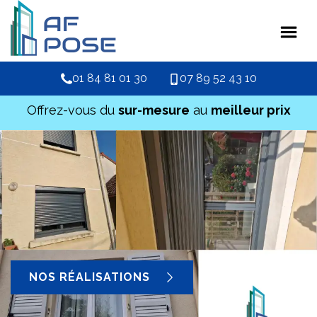
01 84 81 01 30
07 89 52 43 10
Offrez-vous du
sur-mesure
au
meilleur prix
NOS RÉALISATIONS