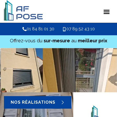
01 84 81 01 30
07 89 52 43 10
Offrez-vous du
sur-mesure
au
meilleur prix
NOS RÉALISATIONS