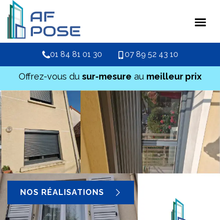
01 84 81 01 30
07 89 52 43 10
Offrez-vous du
sur-mesure
au
meilleur prix
NOS RÉALISATIONS