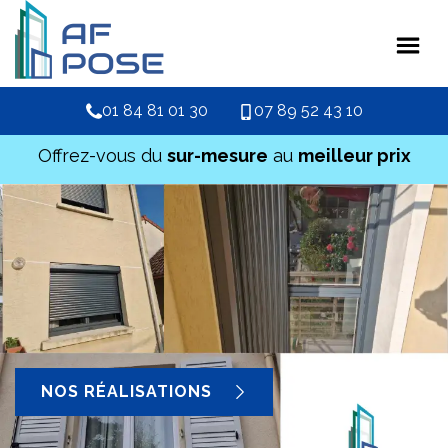
01 84 81 01 30
07 89 52 43 10
Offrez-vous du
sur-mesure
au
meilleur prix
NOS RÉALISATIONS