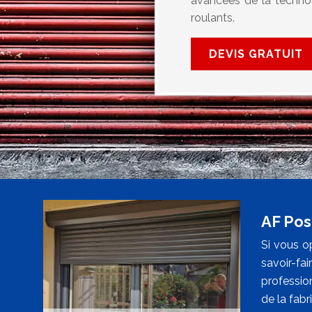
avancées de la techno
roulants.
DEVIS GRATUIT
AF Pos
Si vous o
savoir-fa
profession
de la fabr