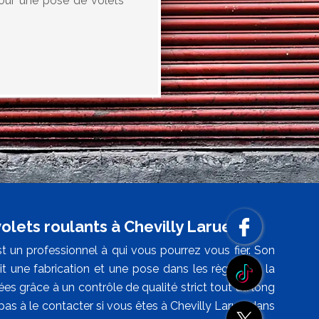
our une pose de volets
olets roulants à Chevilly Larue
t un professionnel à qui vous pourrez vous fier. Son
it une fabrication et une pose dans les règles de la
es grâce à un contrôle de qualité strict tout au long
 pas à le contacter si vous êtes à Chevilly Larue, dans