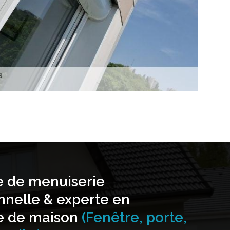
e de menuiserie
nnelle & experte en
e de maison
(Fenêtre, porte,