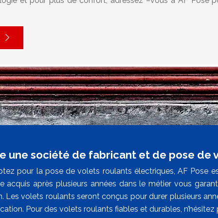
logie et pour plus de confort, adressez –vous à AF Pose p
e une société de fabricant et de pose de v
ptez pour la pose de volets roulants électriques, AF Pose es
ire acquis après plusieurs années dans le métier vous garant
. Les volets roulants seront conçus pour durer plusieurs anné
ication. Pour des volets roulants fiables et durables, n’hésitez