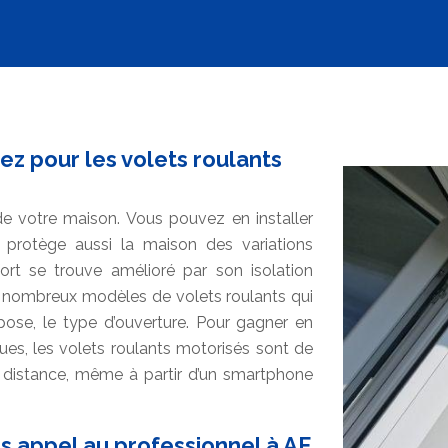
z pour les volets roulants
 de votre maison. Vous pouvez en installer
 protège aussi la maison des variations
fort se trouve amélioré par son isolation
e nombreux modèles de volets roulants qui
 pose, le type d’ouverture. Pour gagner en
es, les volets roulants motorisés sont de
 distance, même à partir d’un smartphone
tes appel au professionnel à AF