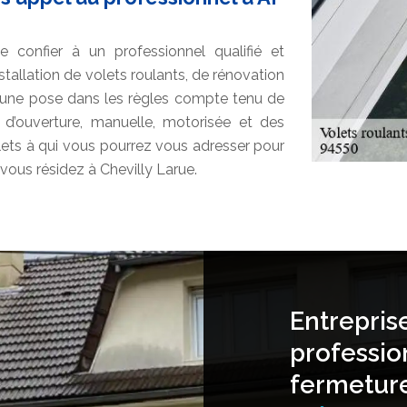
 confier à un professionnel qualifié et
stallation de volets roulants, de rénovation
r une pose dans les règles compte tenu de
d’ouverture, manuelle, motorisée et des
olets à qui vous pourrez vous adresser pour
 vous résidez à Chevilly Larue.
Entrepris
professio
fermetur