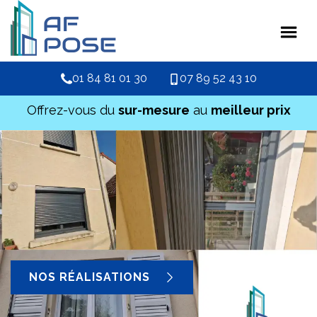
01 84 81 01 30
07 89 52 43 10
Offrez-vous du
sur-mesure
au
meilleur prix
NOS RÉALISATIONS