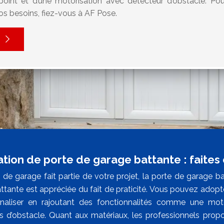
ipoint et d’une motorisation avec détecteur d’obstacle. P
s besoins, fiez-vous à AF Pose.
lation de porte de garage battante : faites
 de garage fait partie de votre projet, la porte de garage bat
ttante est appréciée du fait de praticité. Vous pouvez adop
nnaliser en rajoutant des fonctionnalités comme une mo
s d’obstacle. Quant aux matériaux, les professionnels propos