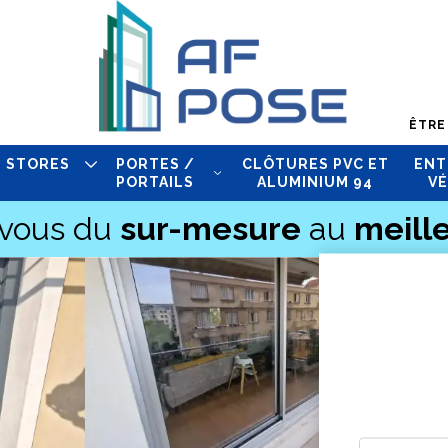
ÊTRE
STORES
PORTES /
CLÔTURES PVC ET
ENT
PORTAILS
ALUMINIUM 94
VÉ
-vous du
sur-mesure
au
meille