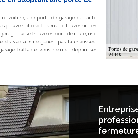
tre voiture, une porte de garage battante
us pouvez choisir le sens de l’ouverture en
garage qui se trouve en bord de route, une
ue els vantaux ne gênent pas la chaussée.
 garage battante vous permet d’optimiser
Entrepris
professio
fermetur