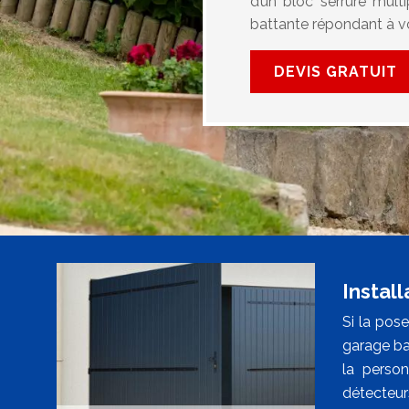
d’un bloc serrure mult
battante répondant à vo
DEVIS GRATUIT
Instal
Si la pose
garage ba
la perso
détecteur