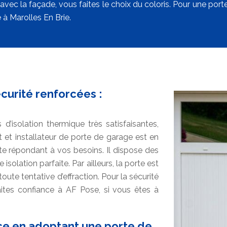
avec la façade, vous faites le choix du coloris. Pour une po
à Marolles En Brie.
curité renforcées :
isolation thermique très satisfaisantes,
 et installateur de porte de garage est en
e répondant à vos besoins. Il dispose des
olation parfaite. Par ailleurs, la porte est
ute tentative d’effraction. Pour la sécurité
aites confiance à AF Pose, si vous êtes à
ace en adoptant une porte de