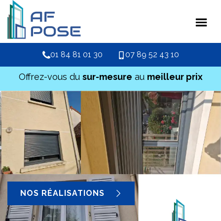
01 84 81 01 30
07 89 52 43 10
Offrez-vous du
sur-mesure
au
meilleur prix
NOS RÉALISATIONS