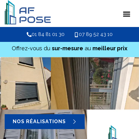
01 84 81 01 30
07 89 52 43 10
Offrez-vous du
sur-mesure
au
meilleur prix
NOS RÉALISATIONS