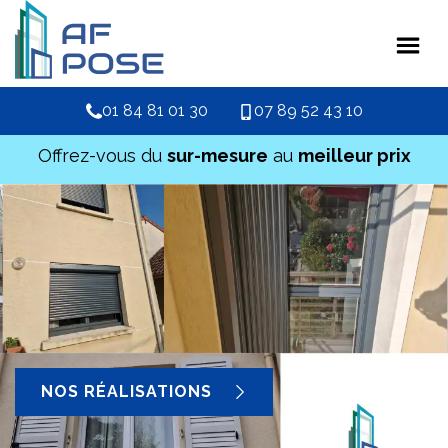
01 84 81 01 30
07 89 52 43 10
Offrez-vous du
sur-mesure
au
meilleur prix
NOS RÉALISATIONS