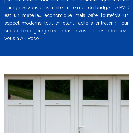
garage. Si vous êtes limité en termes de budget, le PVC
est un matériau économique mais offre toutefois un
aspect moderne tout en étant facile à entretenir. Pour
une porte de garage répondant à vos besoins, adressez-
vous à AF Pose.