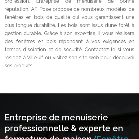
profession. Entreprise de menuiserie de bonne
réputation, AF Pose propose de nombreux modèles de
fenêtres en bois de qualité qui vous garantissent une
plus longue durabilité. Les bois sont issus d’une forêt à
gestion durable. Grâce à son expertise, il vous réalisera
des fenêtres en bois répondant à vos exigences en
termes d’isolation et de sécurité. Contactez-le si vous
résidez à Villejuif ou visitez son site web pour découvrir
ses produits.
Entreprise de menuiserie
professionnelle & experte en
fermeture de maison
(Fenêtre,