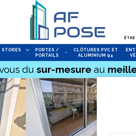
ÊTRE
STORES
PORTES /
CLÔTURES PVC ET
ENT
PORTAILS
ALUMINIUM 94
VÉ
-vous du
sur-mesure
au
meille