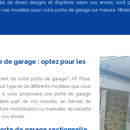
lle, de divers designs et d’options selon vos envies, s
e ces modèles pour votre porte de garage sur mesure. N’hésite
de garage : optez pour les
ment de votre porte de garage? AF Pose,
out type et de différents modèles que vous
, il vous proposera une porte de garage
faites part de vos besoins, en termes de
ture, motorisation ou manuelle, de sécurité
e vos envies.
orte de garage sectionnelle