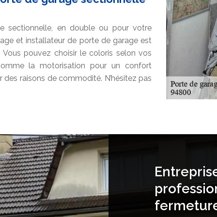
 sectionnelle, en double ou pour votre
ge et installateur de porte de garage est
 Vous pouvez choisir le coloris selon vos
comme la motorisation pour un confort
our des raisons de commodité. N’hésitez pas
Entrepris
professio
fermetur