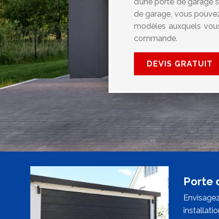
d’une porte de garage s
de garage, vous pouvez
modèles auxquels vous 
commande.
DEVIS GRATUIT
Porte 
Envisage
installat