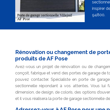
sectionne
inspirer d
94800.
Rénovation ou changement de porte 
produits de AF Pose
Avez-vous un projet de rénovation ou de change
conçoit, fabrique et vend des portes de garage de t
pouvez contacter. Spécialiste en porte de garage
sectionnelle répondant à vos attentes. Vous lui 
dimension, de design, de coloris, des options d’ouver
et il vous réalisera la porte de garage sectionnelle d
Adressez-vous à AF Pose pour une p