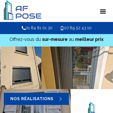
01 84 81 01 30
07 89 52 43 10
Offrez-vous du
sur-mesure
au
meilleur prix
NOS RÉALISATIONS