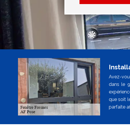
Install
Avez-vous
dans le 9
expérience
que soit l
parfaite a