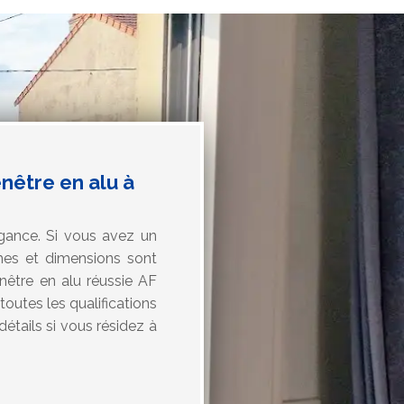
nêtre en alu à
égance. Si vous avez un
mes et dimensions sont
enêtre en alu réussie AF
toutes les qualifications
détails si vous résidez à