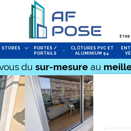
ÊTRE
STORES
PORTES /
CLÔTURES PVC ET
ENT
PORTAILS
ALUMINIUM 94
VÉ
-vous du
sur-mesure
au
meille