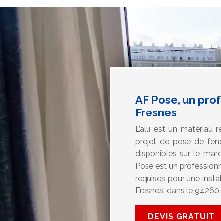
AF Pose, un prof
Fresnes
L’alu est un matériau 
projet de pose de fen
disponibles sur le marc
Pose est un professionne
requises pour une instal
Fresnes, dans le 94260.
DEVIS GRATUIT