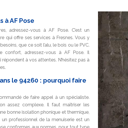
s à AF Pose
res, adressez-vous à AF Pose. C’est un
re qui offre ses services à Fresnes. Vous y
soins, que ce soit l’alu, le bois ou le PVC.
 le confort, adressez-vous à AF Pose. Il
i répondent à vos attentes. N’hésitez pas à
es.
ans le 94260 : pourquoi faire
recommandé de faire appel à un spécialiste.
on assez complexe. Il faut maîtriser les
une bonne isolation phonique et thermique,
, un professionnel de la menuiserie est un
ose conformes aux normes, pour tout type