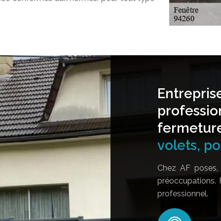
Entrepris
professio
fermetur
volets, por
Chez AF poses, 
préoccupations. 
professionnel.