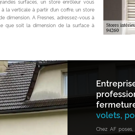
randes surfaces, un store enrôleur vous
la verticale à partir d’un coffre, un store
nde dimension. A Fresnes, adressez-vous à
e que soit la dimension de la surface à
Entrepris
professio
fermetur
volets, por
Chez AF poses, 