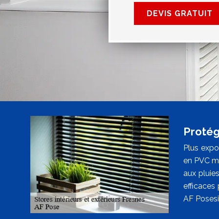
DEVIS GRATUIT
Protég
Plus expo
en PVC mic
aux pluies
efficaces
AF Posesi