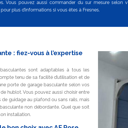
es. Vous pouvez aussi commander du sur mesure selon vos
pour plus d’informations si vous êtes à Fresnes.
te : fiez-vous à l’expertise
 basculantes sont adaptables à tous les
mpte tenu de sa facilité d’utilisation et de
ne porte de garage basculante selon vos
de hublot. Vous pouvez aussi choisir entre
 de guidage au plafond ou sans rails, mais
e basculante non débordante. Quel que soit
n installation.
 le bon choix avec AF Pose