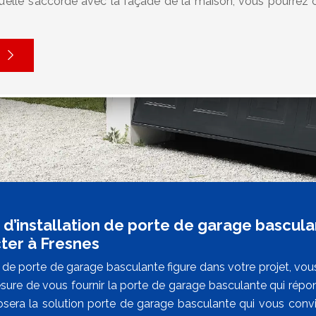
’elle s’accorde avec la façade de la maison, vous pourrez o
 d’installation de porte de garage bascula
ter à Fresnes
e de porte de garage basculante figure dans votre projet, v
sure de vous fournir la porte de garage basculante qui répond
posera la solution porte de garage basculante qui vous con