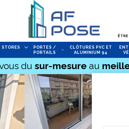
ÊTRE
STORES
PORTES /
CLÔTURES PVC ET
ENT
PORTAILS
ALUMINIUM 94
VÉ
-vous du
sur-mesure
au
meille