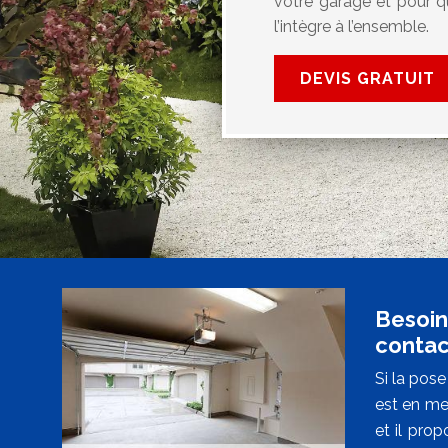
votre garage et pour qu
l’intègre à l’ensemble.
DEVIS GRATUIT
Besoin
contac
Si la pos
est en me
et il pro