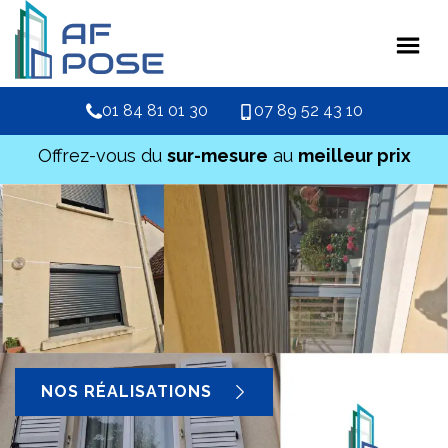
01 84 81 01 30
07 89 52 43 10
Offrez-vous du
sur-mesure
au
meilleur prix
NOS RÉALISATIONS