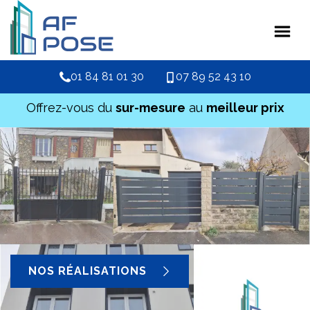
01 84 81 01 30
07 89 52 43 10
Offrez-vous du
sur-mesure
au
meilleur prix
NOS RÉALISATIONS