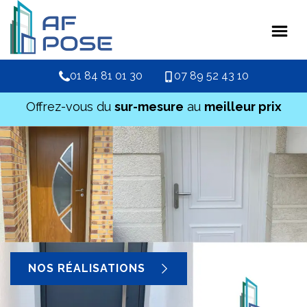
01 84 81 01 30
07 89 52 43 10
Offrez-vous du
sur-mesure
au
meilleur prix
NOS RÉALISATIONS