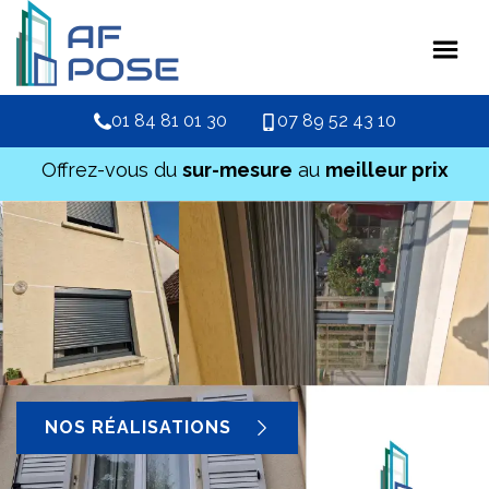
01 84 81 01 30
07 89 52 43 10
Offrez-vous du
sur-mesure
au
meilleur prix
NOS RÉALISATIONS