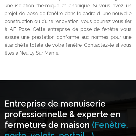
une isolation thermique et phonique. Si vous avez un
projet de pose de fenêtre dans le cadre d ‘une nouvelle
construction ou d’une rénovation, vous pourrez vous fier
à AF Pose. Cette entreprise de pose de fenêtre vous
assure une prestation conforme aux normes pour une
étanchéité totale de votre fenêtre. Contactez-le si vous
êtes à Neuilly Sur Marne.
Entreprise de menuiserie
professionnelle & experte en
fermeture de maison
(Fenêtre,
porte, volets, portail...)