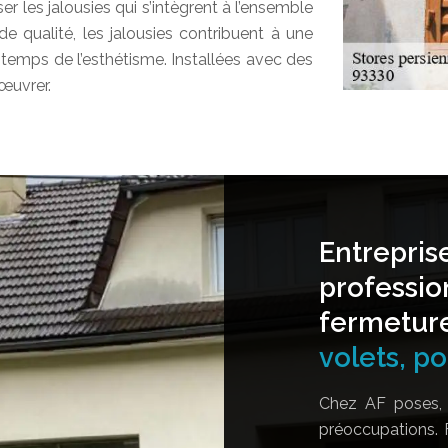
ser les jalousies qui s’intègrent à l’ensemble
e qualité, les jalousies contribuent à une
temps de l’esthétisme. Installées avec des
nœuvrer.
Entrepris
professio
fermetur
volets, por
Chez AF poses, 
préoccupations. 