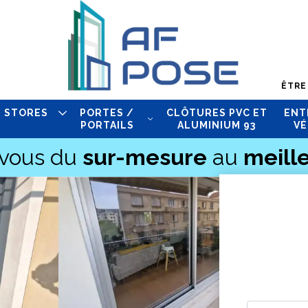
ÊTRE
STORES
PORTES /
CLÔTURES PVC ET
ENT
PORTAILS
ALUMINIUM 93
VÉ
-vous du
sur-mesure
au
meille