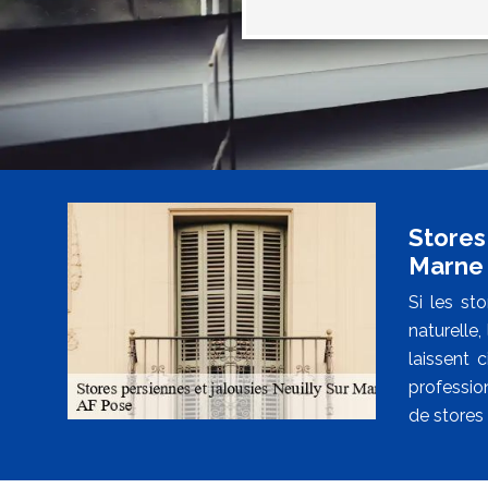
Stores 
Marne
Si les st
naturelle
laissent c
professio
de stores 