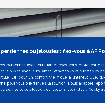
persiennes ou jalousies : fiez-vous à AF P
ores persiennes avec leurs lames fixes vous protègent des 
, les jalousies avec leurs lames rétractables et orientables 
irculer l’air pour un confort thermique à l’intérieur. Quel q
nnel pour vous orienter vers la solution la plus adaptée, rép
persiennes et de jalousie à contacter si vous êtes à Neuilly S