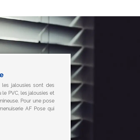
se
 les jalousies sont des
 le PVC, les jalousies et
umineuse. Pour une pose
 menuiserie AF Pose qui