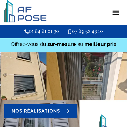
01 84 81 01 30
07 89 52 43 10
Offrez-vous du
sur-mesure
au
meilleur prix
NOS RÉALISATIONS