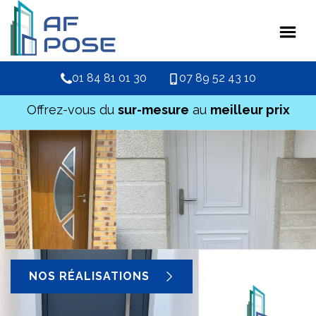
01 84 81 01 30
07 89 52 43 10
Offrez-vous du
sur-mesure
au
meilleur prix
NOS RÉALISATIONS