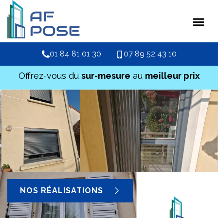
01 84 81 01 30
07 89 52 43 10
Offrez-vous du
sur-mesure
au
meilleur prix
NOS RÉALISATIONS