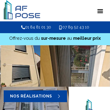
01 84 81 01 30
07 89 52 43 10
Offrez-vous du
sur-mesure
au
meilleur prix
NOS RÉALISATIONS