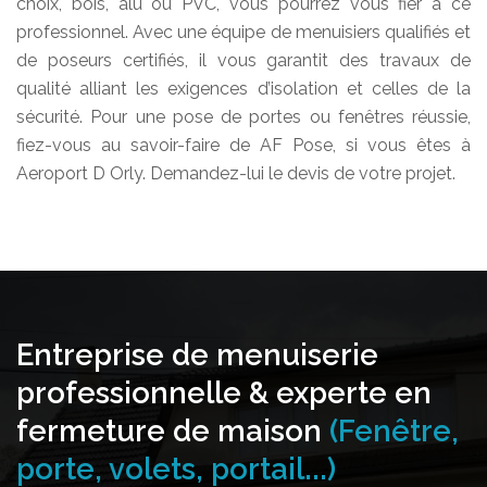
choix, bois, alu ou PVC, vous pourrez vous fier à ce
professionnel. Avec une équipe de menuisiers qualifiés et
de poseurs certifiés, il vous garantit des travaux de
qualité alliant les exigences d’isolation et celles de la
sécurité. Pour une pose de portes ou fenêtres réussie,
fiez-vous au savoir-faire de AF Pose, si vous êtes à
Aeroport D Orly. Demandez-lui le devis de votre projet.
Entreprise de menuiserie
professionnelle & experte en
fermeture de maison
(Fenêtre,
porte, volets, portail...)