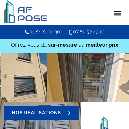
01 84 81 01 30
07 89 52 43 10
Offrez-vous du
sur-mesure
au
meilleur prix
NOS RÉALISATIONS