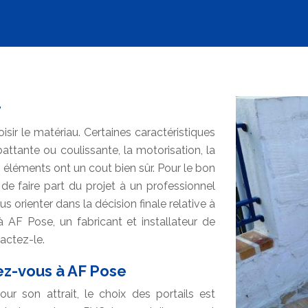
r
sir le matériau. Certaines caractéristiques
battante ou coulissante, la motorisation, la
es éléments ont un cout bien sûr. Pour le bon
de faire part du projet à un professionnel
 orienter dans la décision finale relative à
à AF Pose, un fabricant et installateur de
tactez-le.
sez-vous à AF Pose
ur son attrait, le choix des portails est