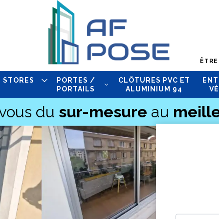
ÊTRE
STORES
PORTES /
CLÔTURES PVC ET
ENT
PORTAILS
ALUMINIUM 94
VÉ
-vous du
sur-mesure
au
meille