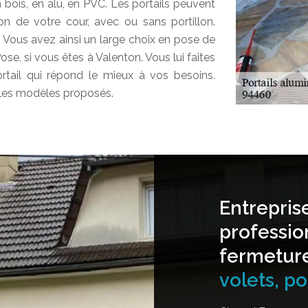
 bois, en alu, en PVC. Les portails peuvent
ion de votre cour, avec ou sans portillon.
 Vous avez ainsi un large choix en pose de
Pose, si vous êtes à Valenton. Vous lui faites
portail qui répond le mieux à vos besoins.
 les modèles proposés.
Entrepris
professio
fermetur
volets, por