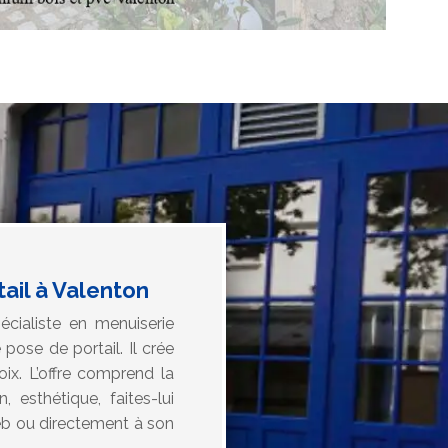
ail à Valenton
écialiste en menuiserie
pose de portail. Il crée
ix. L’offre comprend la
 esthétique, faites-lui
eb ou directement à son