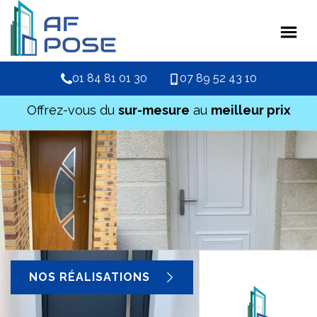
01 84 81 01 30
07 89 52 43 10
Offrez-vous du
sur-mesure
au
meilleur prix
NOS RÉALISATIONS