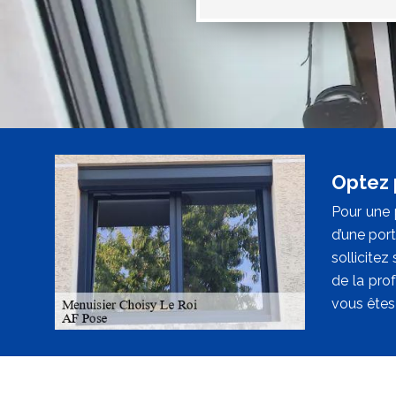
Optez 
Pour une 
d’une port
sollicitez
de la pro
vous êtes