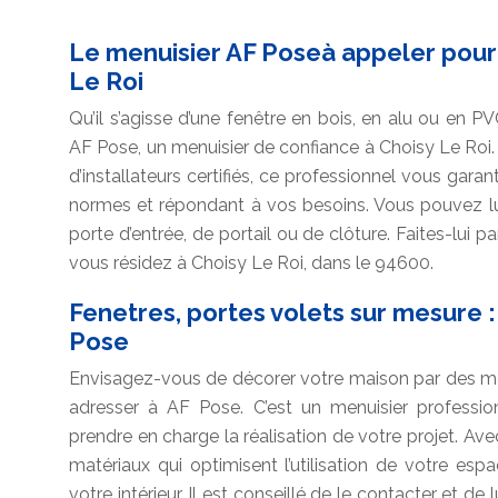
Le menuisier AF Poseà appeler pour 
Le Roi
Qu’il s’agisse d’une fenêtre en bois, en alu ou en 
AF Pose, un menuisier de confiance à Choisy Le Roi.
d’installateurs certifiés, ce professionnel vous gara
normes et répondant à vos besoins. Vous pouvez lui
porte d’entrée, de portail ou de clôture. Faites-lui 
vous résidez à Choisy Le Roi, dans le 94600.
Fenetres, portes volets sur mesure :
Pose
Envisagez-vous de décorer votre maison par des me
adresser à AF Pose. C’est un menuisier professi
prendre en charge la réalisation de votre projet. Avec
matériaux qui optimisent l’utilisation de votre esp
votre intérieur. Il est conseillé de le contacter et de l