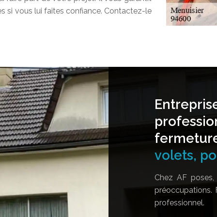
s si vous lui faites confiance. Contactez-le
Entrepris
professio
fermetur
volets, por
Chez AF poses, 
préoccupations. 
professionnel.