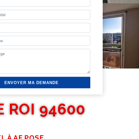
 ROI 94600
L À AF POSE