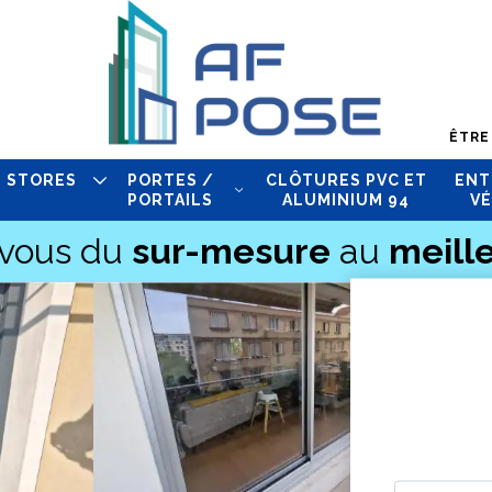
ÊTRE
STORES
PORTES /
CLÔTURES PVC ET
ENT
PORTAILS
ALUMINIUM 94
VÉ
-vous du
sur-mesure
au
meille