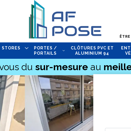
ÊTRE
STORES
PORTES /
CLÔTURES PVC ET
ENT
PORTAILS
ALUMINIUM 94
VÉ
-vous du
sur-mesure
au
meille