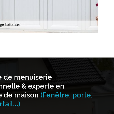
e de menuiserie
nnelle & experte en
e de maison
(Fenêtre, porte,
tail...)