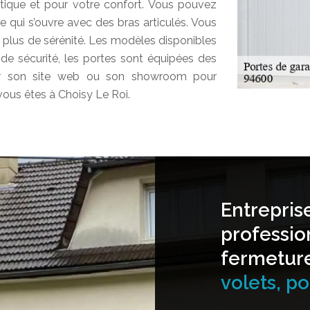
tique et pour votre confort. Vous pouvez
 qui s’ouvre avec des bras articulés. Vous
r plus de sérénité. Les modèles disponibles
 de sécurité, les portes sont équipées des
siter son site web ou son showroom pour
ous êtes à Choisy Le Roi.
Entrepris
professio
fermetur
volets, por