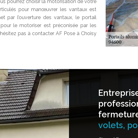
ous pourrez choisir la motorisation de votre
 articulés pour manœuvrer les vantaux est
et par l’ouverture des vantaux, le portail
pour le motoriser est préconisée par les
 n’hésitez pas à contacter AF Pose à Choisy
Entrepris
professio
fermetur
volets, por