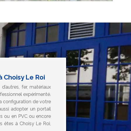
à Choisy Le Roi
d’autres, fer, matériaux
rofessionnel expérimenté.
a configuration de votre
aussi adopter un portail
bois ou en PVC ou encore
us êtes à Choisy Le Roi,