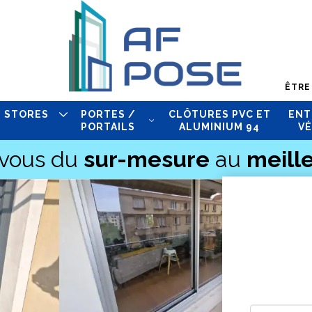
ÊTRE
STORES
PORTES /
CLÔTURES PVC ET
ENT
PORTAILS
ALUMINIUM 94
VÉ
-vous du
sur-mesure
au
meille