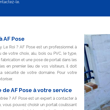
ntactez-le.
 à AF Pose
isy Le Roi ? AF Pose est un professionnel à
 de votre choix, alu, bois ou PVC, le type,
 fabrication et une pose de portail dans les
es en premier lieu de vos visiteurs, il doit
 la sécurité de votre domaine. Pour votre
toriser.
se de AF Pose à votre service
trée ? AF Pose est un expert à contacter à
n, vous pouvez choisir un portail coulissant