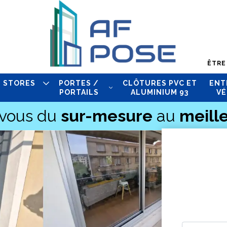
ÊTRE
STORES
PORTES /
CLÔTURES PVC ET
ENT
PORTAILS
ALUMINIUM 93
VÉ
-vous du
sur-mesure
au
meille