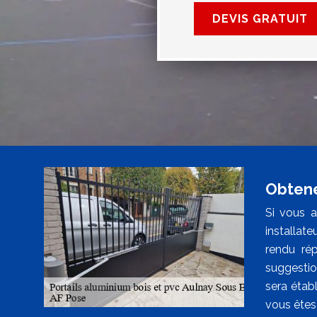
DEVIS GRATUIT
Obtene
Si vous a
installat
rendu rép
suggestio
sera établ
vous êtes