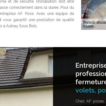
e et de sécurité, l’installation doit être
fasse correctement dans la durée. Pour du
l’entreprise AF Pose. Avec une équipe de
il vous garantit une prestation de qualité
s à Aulnay Sous Bois.
Entrepris
professio
fermetur
volets, por
Chez AF poses, 