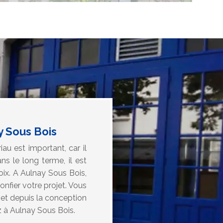
y Sous Bois
u est important, car il
ns le long terme, il est
ix. A Aulnay Sous Bois,
onfier votre projet. Vous
jet depuis la conception
z à Aulnay Sous Bois.