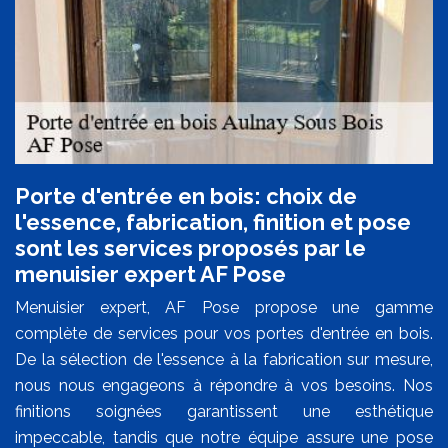
Porte d'entrée en bois: choix de
l'essence, fabrication, finition et pose
sont les services proposés par le
menuisier expert AF Pose
Menuisier expert, AF Pose propose une gamme
complète de services pour vos portes d'entrée en bois.
De la sélection de l'essence à la fabrication sur mesure,
nous nous engageons à répondre à vos besoins. Nos
finitions soignées garantissent une esthétique
impeccable, tandis que notre équipe assure une pose