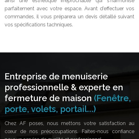
ainsi une esthétique irréprochable qui s'harmonise
parfaitement avec votre espace. Avant d'effectuer vos
commandes, il vous préparera un devis détaillé suivant
vos spécifications tachniques.
Entreprise de menuiserie
professionnelle & experte en
fermeture de maison
(Fenêtre,
porte, volets, portail...)
Chez AF poses, nous mettons votre satisfaction au
cœur de nos préoccupations. Faites-nous confiance