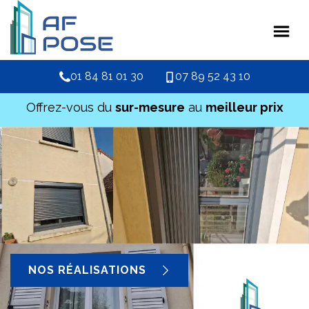
01 84 81 01 30
07 89 52 43 10
Offrez-vous du
sur-mesure
au
meilleur prix
NOS RÉALISATIONS