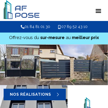
01 84 81 01 30
07 89 52 43 10
Offrez-vous du
sur-mesure
au
meilleur prix
NOS RÉALISATIONS