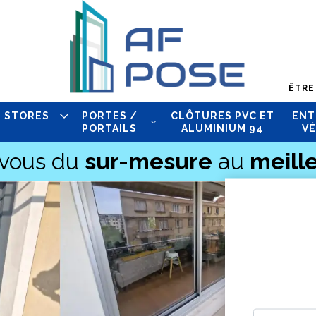
ÊTRE
STORES
PORTES /
CLÔTURES PVC ET
ENT
PORTAILS
ALUMINIUM 94
VÉ
-vous du
sur-mesure
au
meille