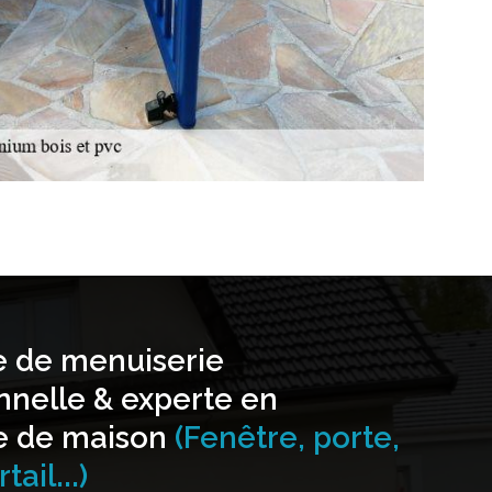
e de menuiserie
nnelle & experte en
e de maison
(Fenêtre, porte,
tail...)