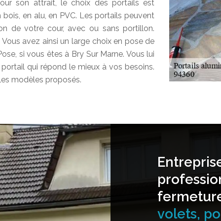
ur son attrait, le choix des portails est
 bois, en alu, en PVC. Les portails peuvent
ion de votre cour, avec ou sans portillon.
 Vous avez ainsi un large choix en pose de
 Pose, si vous êtes à Bry Sur Marne. Vous lui
le portail qui répond le mieux à vos besoins.
 les modèles proposés.
Entrepris
professio
fermetur
volets, por