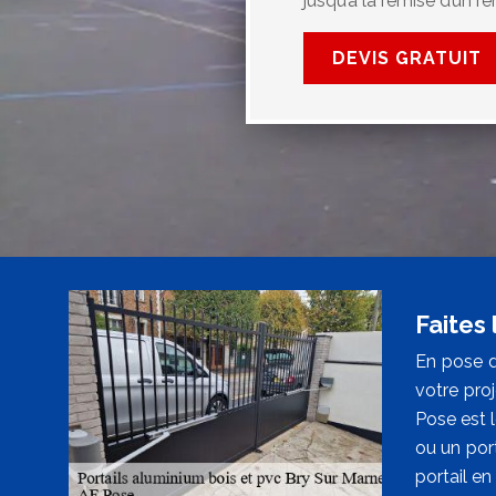
jusqu’à la remise d’un r
DEVIS GRATUIT
Faites
En pose de
votre proj
Pose est l
ou un por
portail e