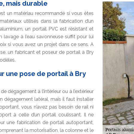
e, mais durable
est un matériau recommandé si vous êtes
matériaux utilisés dans la fabrication d’un
’aluminium, un portail PVC est résistant et
n lavage à l’eau savonneuse suffit pour lui
hoix si vous avez un projet dans ce sens. A
e, un fabricant et poseur de portail à Bry
modèles.
ur une pose de portail à Bry
e dégagement à l’intérieur ou à l’extérieur
un dégagement latéral, mais il faut installer
toportant, vous n’avez pas besoin de rail ni
ort à celle d’un portail coulissant. Il ne
ur une fabrication de portail autoportant,
omprenant la motorisation, la colonne et le