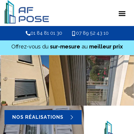
01 84 81 01 30
07 89 52 43 10
Offrez-vous du
sur-mesure
au
meilleur prix
NOS RÉALISATIONS