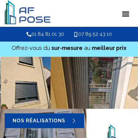
01 84 81 01 30
07 89 52 43 10
Offrez-vous du
sur-mesure
au
meilleur prix
NOS RÉALISATIONS