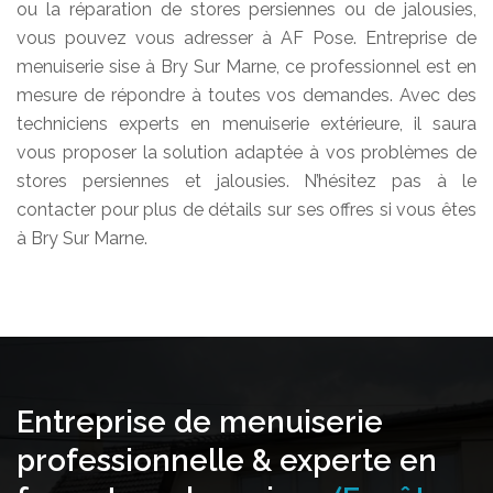
ou la réparation de stores persiennes ou de jalousies,
vous pouvez vous adresser à AF Pose. Entreprise de
menuiserie sise à Bry Sur Marne, ce professionnel est en
mesure de répondre à toutes vos demandes. Avec des
techniciens experts en menuiserie extérieure, il saura
vous proposer la solution adaptée à vos problèmes de
stores persiennes et jalousies. N’hésitez pas à le
contacter pour plus de détails sur ses offres si vous êtes
à Bry Sur Marne.
Entreprise de menuiserie
professionnelle & experte en