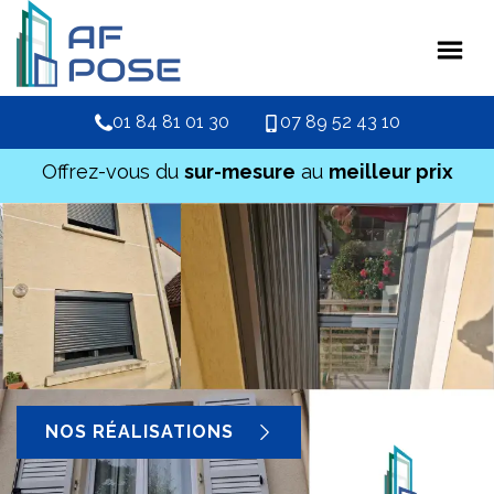
01 84 81 01 30
07 89 52 43 10
Offrez-vous du
sur-mesure
au
meilleur prix
NOS RÉALISATIONS